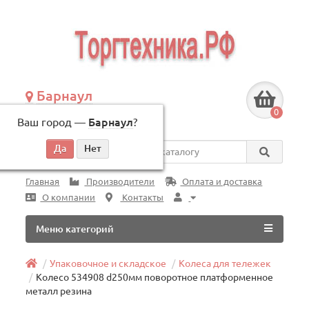
Барнаул
+7 (3852) 625-505
0
Ваш город —
Барнаул
?
по будням, с 09:00 до 18:00
Везде
Главная
Производители
Оплата и доставка
О компании
Контакты
Меню категорий
Упаковочное и складское
Колеса для тележек
Колесо 534908 d250мм поворотное платформенное
металл резина