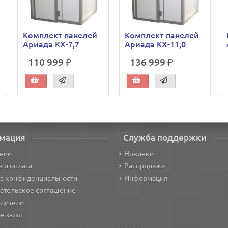
Комплект панелей
Комплект панелей
Ариада КХ-7,7
Ариада КХ-11,0
110 999 ₽
136 999 ₽
мация
Служба поддержки
нии
Новинки
а и оплата
Распродажа
а конфиденциальности
Информация
ательское соглашение
дители
е залы