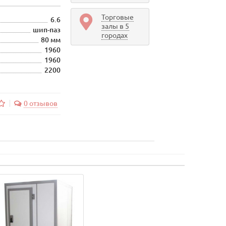
Торговые
6.6
залы в 5
шип-паз
городах
80 мм
1960
1960
2200
0 отзывов