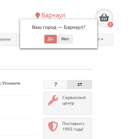
Барнаул
+7 (3852) 625-505
0
Ваш город —
Барнаул
?
по будням, с 09:00 до 18:00
пании
Контакты
Личный кабинет
: Уточните
Сервисный
центр
Поставки с
1993 года!