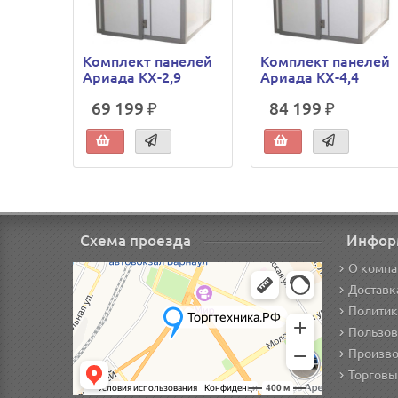
Комплект панелей
Комплект панелей
Ариада КХ-2,9
Ариада КХ-4,4
69 199 ₽
84 199 ₽
Схема проезда
Инфор
О компа
Доставк
Политик
Пользов
Произво
Торговы