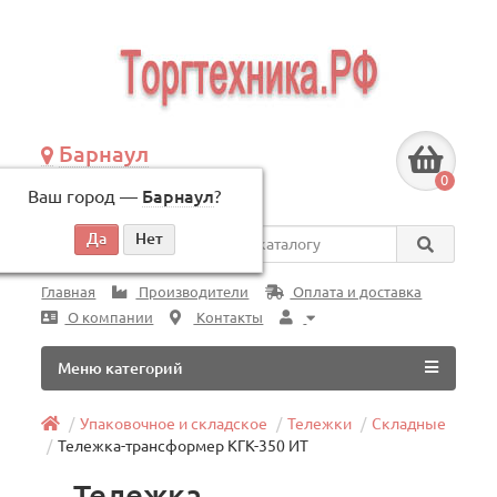
Барнаул
+7 (3852) 625-505
0
Ваш город —
Барнаул
?
по будням, с 09:00 до 18:00
Везде
Главная
Производители
Оплата и доставка
О компании
Контакты
Меню категорий
Упаковочное и складское
Тележки
Складные
Тележка-трансформер КГК-350 ИТ
Тележка-