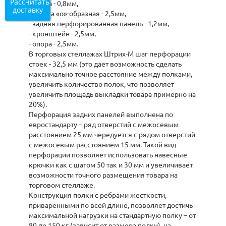
Рассчитать
- полка - 0,8мм,
доставку
- стойка «о»-образная - 2,5мм,
- задняя перфорированная панель - 1,2мм,
- кронштейн - 2,5мм,
- опора - 2,5мм.
В торговых стеллажах Штрих-М шаг перфорации
стоек - 32,5 мм (это дает возможность сделать
максимально точное расстояние между полками,
увеличить количество полок, что позволяет
увеличить площадь выкладки товара примерно на
20%).
Перфорация задних панелей выполнена по
евростандарту – ряд отверстий с межосевым
расстоянием 25 мм чередуется с рядом отверстий
с межосевым расстоянием 15 мм. Такой вид
перфорации позволяет использовать навесные
крючки как с шагом 50 так и 30 мм и увеличивает
возможности точного размещения товара на
торговом стеллаже.
Конструкция полки с ребрами жесткости,
приваренными по всей длине, позволяет достичь
максимальной нагрузки на стандартную полку – от
80 до 150 кг (зависит от размера полки), на