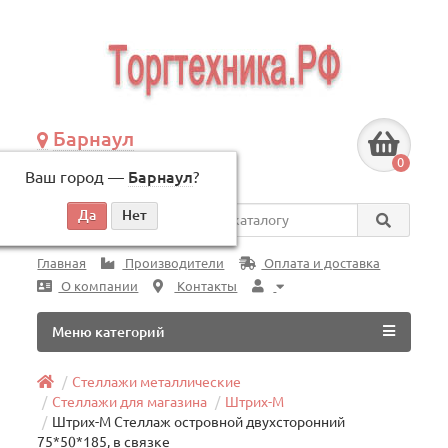
Барнаул
+7 (3852) 625-505
0
Ваш город —
Барнаул
?
по будням, с 09:00 до 18:00
Везде
Главная
Производители
Оплата и доставка
О компании
Контакты
Меню категорий
Стеллажи металлические
Стеллажи для магазина
Штрих-М
Штрих-М Стеллаж островной двухсторонний
75*50*185, в связке