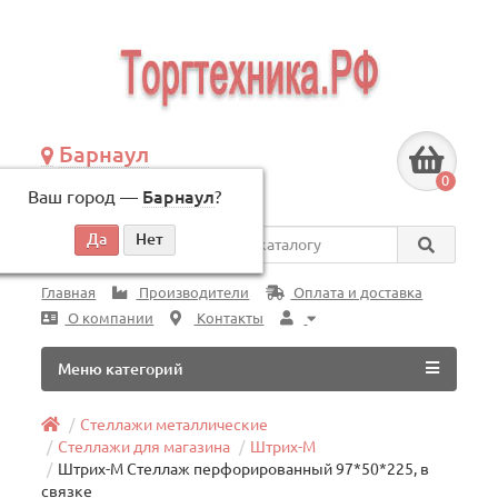
Барнаул
+7 (3852) 625-505
0
Ваш город —
Барнаул
?
по будням, с 09:00 до 18:00
Везде
Главная
Производители
Оплата и доставка
О компании
Контакты
Меню категорий
Стеллажи металлические
Стеллажи для магазина
Штрих-М
Штрих-М Стеллаж перфорированный 97*50*225, в
связке