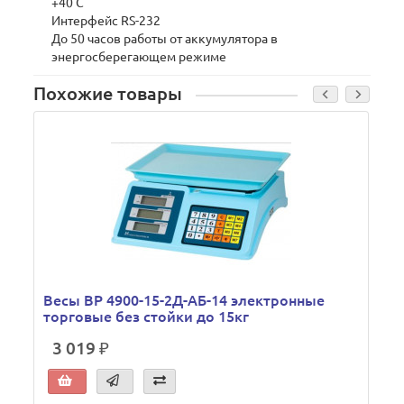
+40 С
Интерфейс RS-232
До 50 часов работы от аккумулятора в
энергосберегающем режиме
Похожие товары
В
Весы ВР 4900-15-2Д-АБ-14 электронные
торговые без стойки до 15кг
3 019 ₽